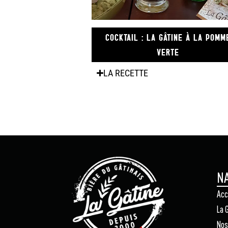
COCKTAIL : LA GÂTINE À LA POMM
VERTE
LA RECETTE
NA
Acc
La 
Nos