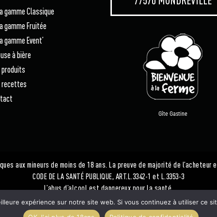
gamme Classique
gamme Fruitée
gamme Event’
euse à bière
 produits
 recettes
tact
Gîte Gastine
ques aux mineurs de moins de 18 ans. La preuve de majorité de l’acheteur 
CODE DE LA SANTÉ PUBLIQUE, ART.L.3342-1 et L.3353-3
L’abus d’alcool est dangereux pour la santé.
À consommer avec modération.
illeure expérience sur notre site web. Si vous continuez à utiliser ce
OK J'ai plus de 18ans
Politique de confidentialité