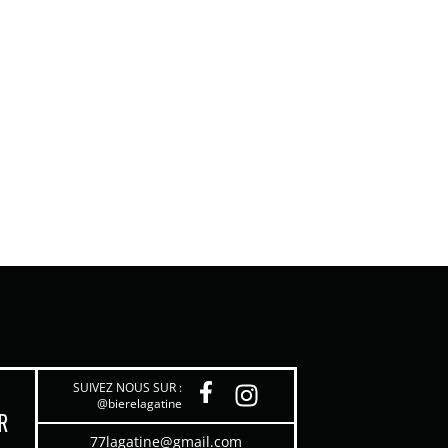
SUIVEZ NOUS SUR :
@bierelagatine
R
77lagatine@gmail.com