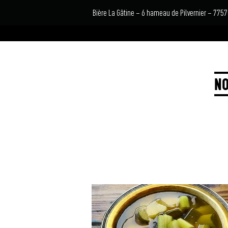
Bière La Gâtine – 6 hameau de Pilvernier – 77
NO